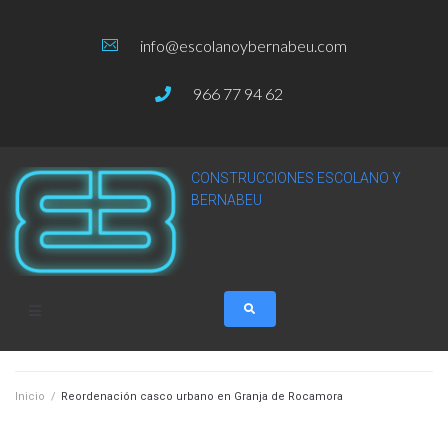
info@escolanoybernabeu.com
966 77 94 62
CONSTRUCCIONES ESCOLANO Y
BERNABEU
Inicio
/
Reordenación casco urbano en Granja de Rocamora