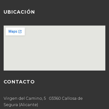
UBICACIÓN
CONTACTO
Virgen del Camino, 5 03360 Callosa de
Segura (Alicante)