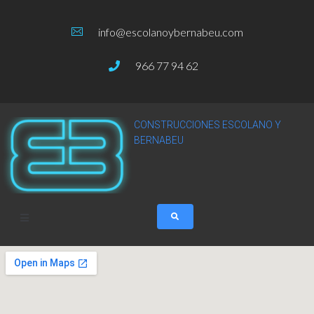
info@escolanoybernabeu.com
966 77 94 62
CONSTRUCCIONES ESCOLANO Y
BERNABEU